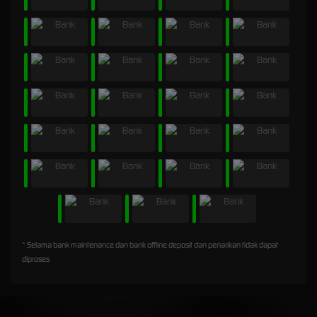
* Selama bank maintenance dan bank offline deposit dan penarikan tidak dapat
diproses