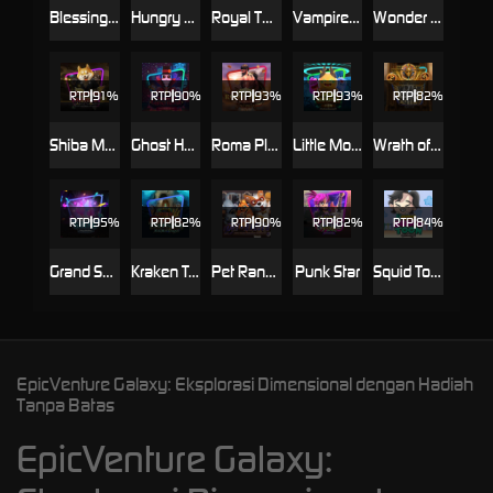
Blessing of the Ox
Hungry Krahung
Royal Thai Dessert
Vampire Hunter
Wonder Cuisine
RTP
91%
RTP
90%
RTP
93%
RTP
93%
RTP
82%
Shiba Mogul
Ghost House
Roma Plus
Little Monster
Wrath of Egypt
RTP
95%
RTP
82%
RTP
RTP
82%
RTP
Grand Shine
Kraken Treasure
Pet Ranger
Punk Star
Squid Toon
EpicVenture Galaxy: Eksplorasi Dimensional dengan Hadiah
Tanpa Batas
EpicVenture Galaxy: