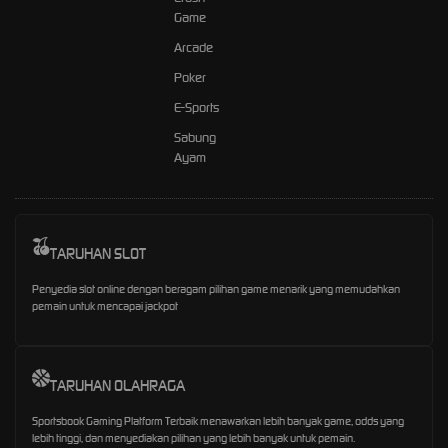
Game
Arcade
Poker
E-Sports
Sabung
Ayam
TARUHAN SLOT
Penyedia slot online dengan beragam pilihan game menarik yang memudahkan
pemain untuk mencapai jackpot
TARUHAN OLAHRAGA
Sportsbook Gaming Platform Terbaik menawarkan lebih banyak game, odds yang
lebih tinggi, dan menyediakan pilihan yang lebih banyak untuk pemain.