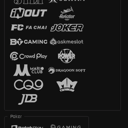
Poker