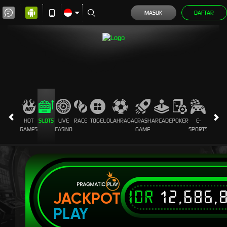
MASUK
DAFTAR
HOT
SLOTS
LIVE
RACE
TOGEL
OLAHRAGA
CRASH
ARCADE
POKER
E-
SABUN
GAMES
CASINO
GAME
SPORTS
AYAM
IDR
12,686,
JACKPOT
PLAY