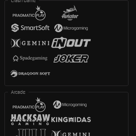
Crash Game
Arcade