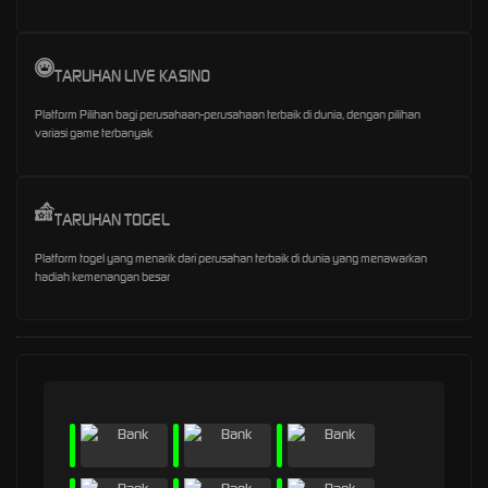
TARUHAN LIVE KASINO
Platform Pilihan bagi perusahaan-perusahaan terbaik di dunia, dengan pilihan
variasi game terbanyak
TARUHAN TOGEL
Platform togel yang menarik dari perusahan terbaik di dunia yang menawarkan
hadiah kemenangan besar