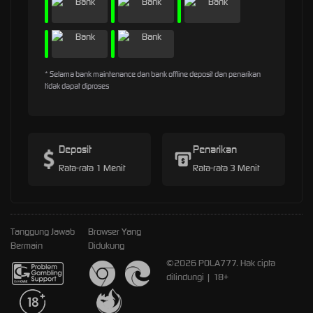
* Selama bank maintenance dan bank offline deposit dan penarikan
tidak dapat diproses
Deposit
Penarikan
Rata-rata 1 Menit
Rata-rata 3 Menit
Tanggung Jawab
Browser Yang
Bermain
Didukung
©2026 POLA777. Hak cipta
dilindungi | 18+