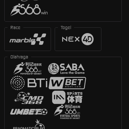
Race
Togel
Olahraga