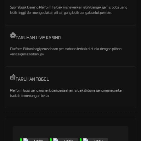
Sportsbook Gaming Platform Terbaik menawarkan lebih banyak game, odds yang
lebih tinggi, dan menyediakan pilihan yang lebih banyak untuk pemain.
TARUHAN LIVE KASINO
Platform Pilihan bagi perusahaan-perusahaan terbaik di dunia, dengan pilihan
variasi game terbanyak
TARUHAN TOGEL
Platform togel yang menarik dari perusahan terbaik di dunia yang menawarkan
hadiah kemenangan besar