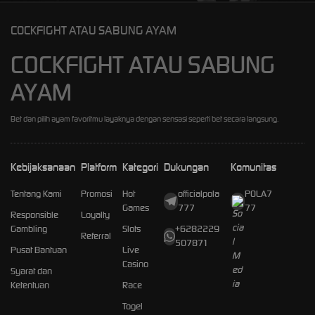
COCKFIGHT ATAU SABUNG AYAM
COCKFIGHT ATAU SABUNG
AYAM
Bet dan pilih ayam favoritmu layaknya dengan sensasi seperti bet secara langsung.
Kebijaksanaan
Platform
Kategori
Dukungan
Komunitas
Tentang Kami
Promosi
Hot
officialpola
POLA7
Games
777
77
Responsible
Loyalty
Gambling
Slots
+6282229
Referral
507871
Pusat Bantuan
Live
Casino
Syarat dan
Ketentuan
Race
Togel